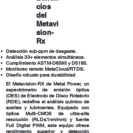
cios
del
Metavi
sion-
Rx
Detección sub-ppm de desgaste.
Análisis 33+ elementos simultáneos.
Cumplimiento ASTM-D6595 y D5185.
Monitoreo remoto MetaCloud/RTDS.
Diseño robusto para durabilidad
El
Metavision-RX
de Metal Power, un
espectrómetro de emisión óptica
(OES) de Electrodo de Disco Rotatorio
(RDE), redefine el análisis químico de
aceites y lubricantes. Equipado con
óptica Multi-CMOS de ultra-alta
resolución (RLD≤1nm/mm) y fuente
Full Digital PWM, este equipo ofrece
rendimiento superior y detección