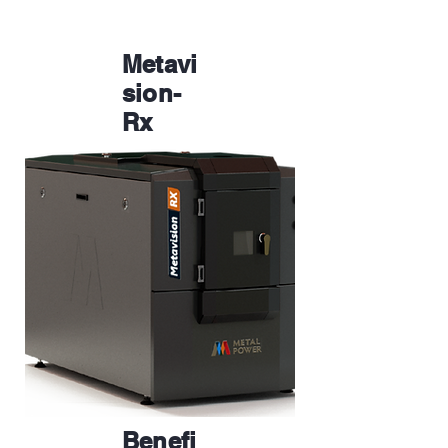
Metavi
sion-
Rx
Benefi