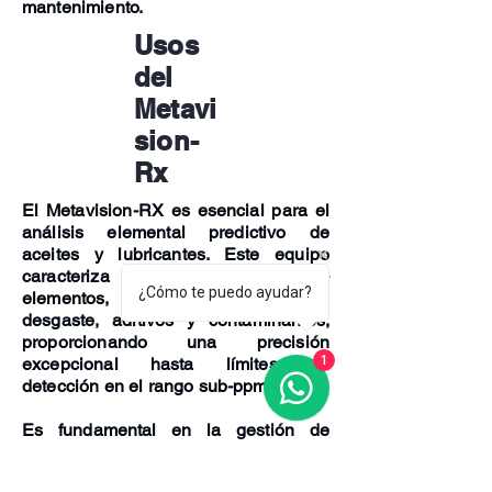
mantenimiento.
Usos
del
Metavi
sion-
Rx
El Metavision-RX
es esencial para el
análisis elemental predictivo de
aceites y lubricantes. Este equipo
caracteriza simultáneamente 33+
¿Cómo te puedo ayudar?
elementos, incluyendo metales de
desgaste, aditivos y contaminantes,
proporcionando una precisión
1
excepcional hasta límites de
detección en el rango sub-ppm.
Es fundamental en la gestión de
activos críticos en sectores como
ferrocarriles, aviación, automotriz y