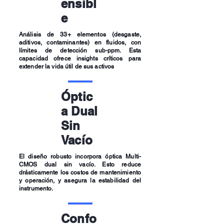
ensibl
e
Análisis de 33+ elementos (desgaste,
aditivos, contaminantes) en fluidos, con
límites de detección sub-ppm. Esta
capacidad ofrece insights críticos para
extender la vida útil de sus activos
Óptic
a Dual
Sin
Vacío
El diseño robusto incorpora óptica Multi-
CMOS dual sin vacío. Esto reduce
drásticamente los costos de mantenimiento
y operación, y asegura la estabilidad del
instrumento.
Confo