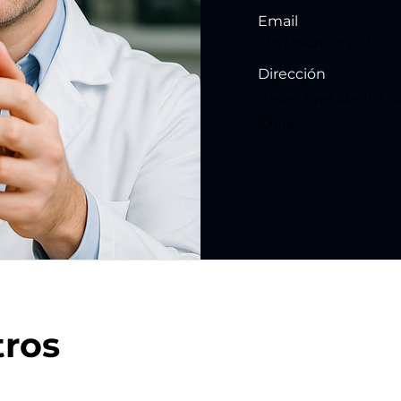
Email
cb@techcorp.cl
Dirección
Paseo Presidente Bu
Chile
tros