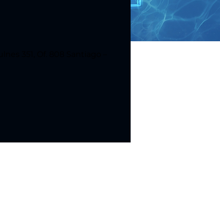
lnes 351, Of. 808 Santiago –