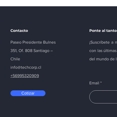
Contacto
Ponte al tanto
Paseo Presidente Bulnes
¡Suscríbete a 
351, Of. 808 Santiago –
con las última
Chile
del mundo de la
info@techcorp.cl
+56995320909
Email
Cotizar