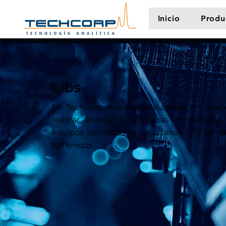
Inicio
Produ
Libs
En Techcorp nos especializamos en ofrec
realizar análisis de muestras sin dañarl
equipos utilizados en el análisis influye 
obtenidos.