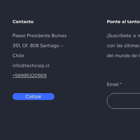
Contacto
Ponte al tanto
Paseo Presidente Bulnes
¡Suscríbete a 
351, Of. 808 Santiago –
con las última
Chile
del mundo de la
info@techcorp.cl
+56995320909
Email
Cotizar