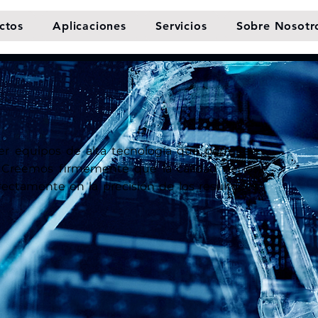
ctos
Aplicaciones
Servicios
Sobre Nosotr
er equipos de alta tecnología que permiten
as. Creemos firmemente que la calidad de los
directamente en la precisión de los resultados