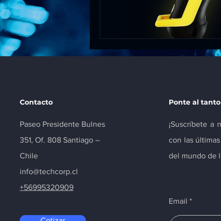
Contacto
Ponte al tanto
Paseo Presidente Bulnes
¡Suscríbete a 
351, Of. 808 Santiago –
con las última
Chile
del mundo de la
info@techcorp.cl
+56995320909
Email
Cotizar