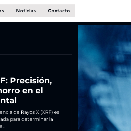
os
Noticias
Contacto
F: Precisión,
horro en el
ntal
ncia de Rayos X (XRF) es
izada para determinar la
...