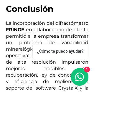
Conclusión
La incorporación del difractómetro
FRINGE
en el laboratorio de planta
permitió a la empresa transformar
un problema de variabilidad
mineralógica en una ventaja
¿Cómo te puedo ayudar?
operativa: diagnósticos rápidos y
de alta resolución impulsaron
mejoras medibles en
1
recuperación, ley de concentrado
y eficiencia de molienda. El
soporte del software CrystalX y la
robustez del equipo (refrigeración
integrada, alta resolución angular)
hicieron posible operar con
protocolos sencillos y obtener
resultados confiables dentro de
ventanas operativas típicas de