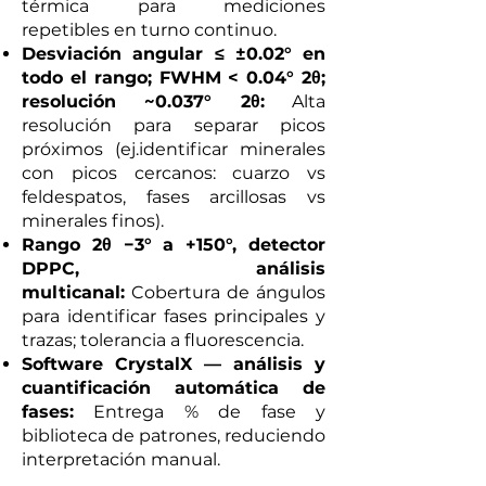
térmica para mediciones
repetibles en turno continuo.
Desviación angular ≤ ±0.02° en
todo el rango; FWHM < 0.04° 2θ;
resolución ~0.037° 2θ:
Alta
resolución para separar picos
próximos (ej.identificar minerales
con picos cercanos: cuarzo vs
feldespatos, fases arcillosas vs
minerales finos).
Rango 2θ −3° a +150°, detector
DPPC, análisis
multicanal:
Cobertura de ángulos
para identificar fases principales y
trazas; tolerancia a fluorescencia.
Software CrystalX — análisis y
cuantificación automática de
fases:
Entrega % de fase y
biblioteca de patrones, reduciendo
interpretación manual.