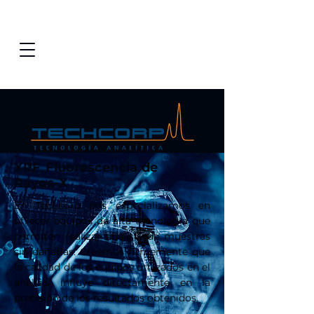
XRF Fluorescencia de
Rayos-X
En Techcorp nos especializamos en
ofrecer equipos de alta tecnología que
permiten realizar análisis de muestras
sin dañarlas. Creemos firmemente que
la calidad de los equipos utilizados en el
análisis influye directamente en la
precisión de los resultados obtenidos.