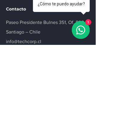
¿Cómo te puedo ayudar?
Contacto
Paseo Presidente Bulnes 351, Of. 808
1
Santiago – Chile
info@techcorp.cl
+56995320909
Cotizar
Ponte al tanto
¡Suscríbete a nuestro newsletter y
mantente al día con las últimas
tecnologías, productos y novedades del