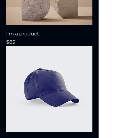
I'm a product
Precio
$85