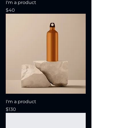
I'm a product
Precio
$40
I'm a product
Precio
$130