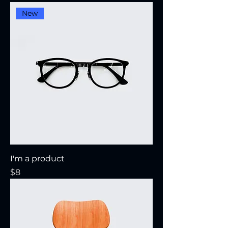
New
I'm a product
Precio
$8