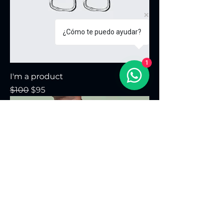
¿Cómo te puedo ayudar?
1
I'm a product
Precio
Precio de oferta
$100
$95